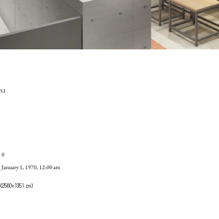
51
0
ary 1, 1970, 12:00 am
2560x1351 px)