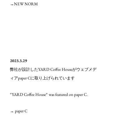
→NEW NORM
2023.3.29
YARD Coffee House
弊社が設計した
がウェブメデ
paper C
ィア
に取り上げられています
“YARD Coffee House“ was featured on paper C.
→ paper C