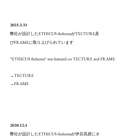
2021.3.31
ETHICUS theleema
TECTURE
弊社が設計した
が
及
FRAME
び
に取り上げられています
“ETHICUS theleema“ was featured on TECTURE and FRAME.
→TECTURE
→FRAME
2020.12.1
ETHICUS theleema
弊社が設計した
が伊豆高原にオ