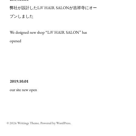
LiV HAIR SALON
弊社が設計した
が吉祥寺にオー
プンしました
We designed new shop “LiV HAIR SALON” has
opened
2019.10.01
our site new open
© 2026
Writings
Theme. Powered by
WordPress
.