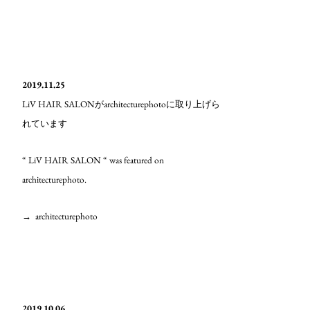
2019.11.25
LiV HAIR SALON
architecturephoto
が
に取り上げら
れています
“ LiV HAIR SALON “ was featured on
architecturephoto.
→
architecturephoto
2019.10.06