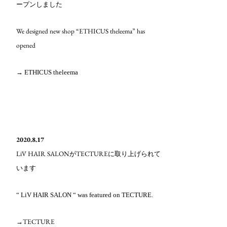
ープンしました
We designed new shop “ETHICUS theleema” has
opened
→ ETHICUS theleema
2020.8.17
LiV HAIR SALON
TECTURE
が
に取り上げられて
います
“ LiV HAIR SALON “ was featured on TECTURE.
→TECTURE