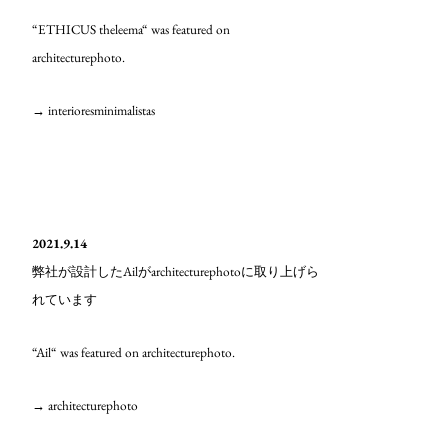
“ETHICUS theleema“ was featured on
architecturephoto.
→ interioresminimalistas
2021.9.14
Ail
architecturephoto
弊社が設計した
が
に取り上げら
れています
“Ail“ was featured on architecturephoto.
→ architecturephoto