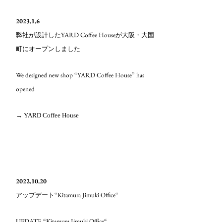
2023.1.6
YARD Coffee House
弊社が設計した
が大阪・大国
町にオープンしました
We designed new shop “YARD Coffee House” has
opened
→ YARD Coffee House
2022.10.20
“Kitamura Jimuki Office“
アップデート
UPDATE “Kitamura Jimuki Office“